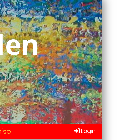
den
ise
Login