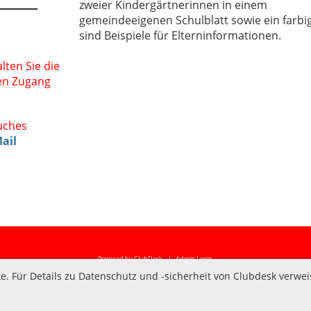
zweier Kindergärtnerinnen in einem
gemeindeeigenen Schulblatt sowie ein farbig
sind Beispiele für Elterninformationen.
lten Sie die
den Zugang
uches
ail
Powered by ClubDesk
| Admin
Login
 Für Details zu Datenschutz und -sicherheit von Clubdesk verweis