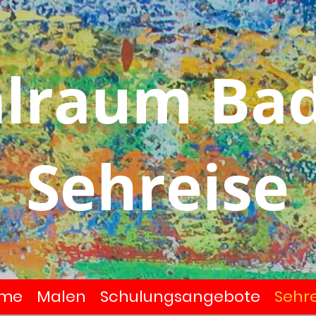
lraum Ba
Sehreise
me
Malen
Schulungsangebote
Sehre