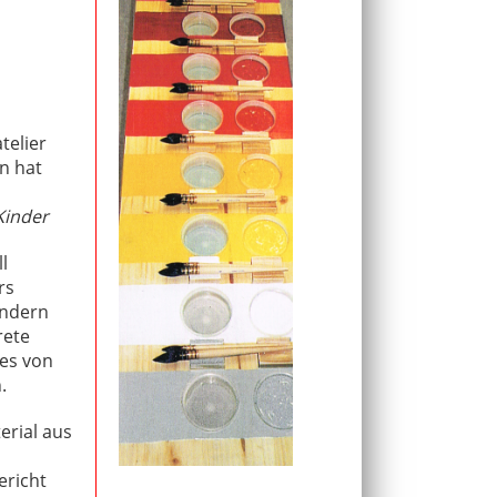
telier
n hat
Kinder
l
rs
indern
rete
ges von
.
erial aus
ericht