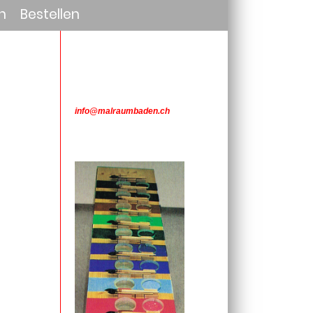
n
Bestellen
i
nfo@malraumbaden.ch