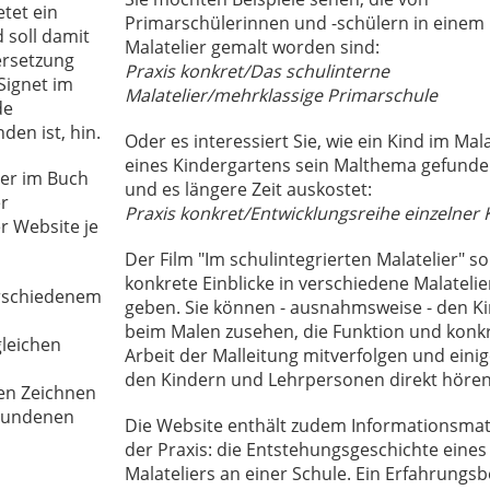
etet ein
Primarschülerinnen und -schülern in einem
 soll damit
Malatelier gemalt worden sind:
ersetzung
Praxis konkret/Das schulinterne
Signet im
Malatelier/mehrklassige Primarschule
de
den ist, hin.
Oder es interessiert Sie, wie ein Kind im Mala
eines Kindergartens sein Malthema gefunde
der im Buch
und es längere Zeit auskostet:
r
Praxis konkret/Entwicklungsreihe einzelner 
r Website je
Der Film "Im schulintegrierten Malatelier" sol
konkrete Einblicke in verschiedene Malatelie
erschiedenem
geben. Sie können - ausnahmsweise - den K
beim Malen zusehen, die Funktion und konk
gleichen
Arbeit der Malleitung mitverfolgen und eini
den Kindern und Lehrpersonen direkt hören
ien Zeichnen
ebundenen
Die Website enthält zudem Informationsmat
der Praxis: die Entstehungsgeschichte eines
Malateliers an einer Schule. Ein Erfahrungsb