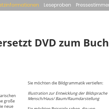
atzinformationen
Leseproben
Pressestimme
ersetzt DVD zum Buch
Sie möchten die Bildgrammatik vertiefen:
Illustration zur Entwicklung der Bildsprache
larischen
Mensch/Haus/ Baum/Raumdarstellung
he große
Die neue
Sie möchten Beispiele sehen, die von