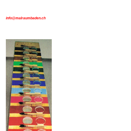
i
nfo@malraumbaden.ch