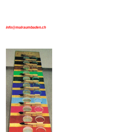
i
nfo@malraumbaden.ch